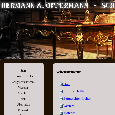
Start
Seitenstruktur
Horror / Thriller
Zeitgeschichtliches
Start
Western
Horror / Thriller
Märchen
Zeitgeschichtliches
Neu
Über mich
Western
Kontakt
Märchen